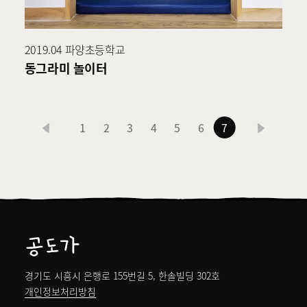
2019.04 파양초등학교
동그라미 놀이터
이
다
1
2
3
4
5
6
7
현
전
음
재
페
이
지
경기도 시흥시 은행로 155번길 5, 한솔빌딩 302호
개인정보처리방침