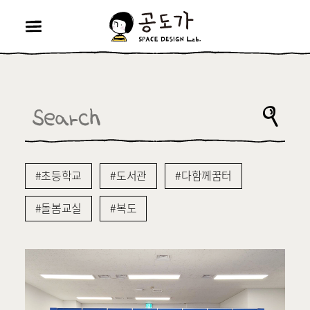
공
도
가
메
뉴
열
기
검
포
색
검
어
트
색
폴
초등학교
도서관
다함께꿈터
리
돌봄교실
복도
오