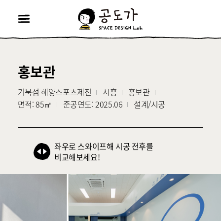
공
도
가
메
뉴
열
기
홍보관
포
프
거북섬 해양스포츠제전
시흥
홍보관
트
로
지
분
면
면적: 85㎡
준공연도:
2025.06
설계/시공
젝
폴
역
류
적
준
담
트
공
당
명
리
일
업
좌우로 스와이프해 시공 전후를
무
비교해보세요!
오
Before
After