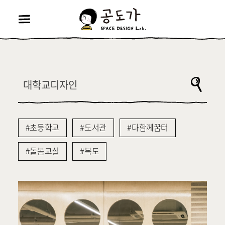
공
도
가
메
뉴
열
기
검
공
색
검
어
도
색
가
초등학교
도서관
다함께꿈터
돌봄교실
복도