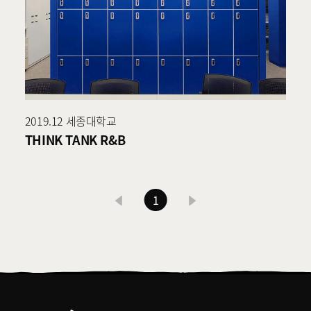
2019.12 세종대학교
THINK TANK R&B
이
다
1
현
전
음
재
페
이
지